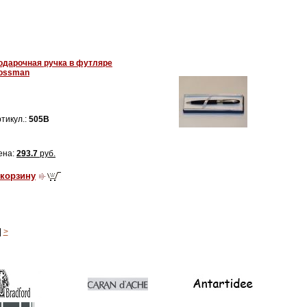
одарочная ручка в футляре
ossman
тикул.:
505B
ена:
293.7
руб.
 корзину
|
>