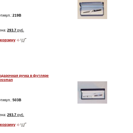
тикул.:
219B
ена:
293.7
руб.
 корзину
одарочная ручка в футляре
ossman
тикул.:
503B
ена:
293.7
руб.
 корзину