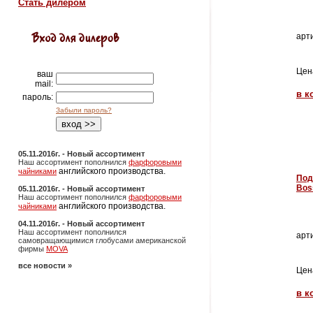
Стать дилером
арти
Цен
ваш
mail:
в к
пароль:
Забыли пароль?
05.11.2016г. - Новый ассортимент
Наш ассортимент пополнился
фарфоровыми
английского производства.
чайниками
Под
Bos
05.11.2016г. - Новый ассортимент
Наш ассортимент пополнился
фарфоровыми
английского производства.
чайниками
04.11.2016г. - Новый ассортимент
Наш ассортимент пополнился
арти
самовращающимися глобусами американской
фирмы
MOVA
все новости »
Цен
в к