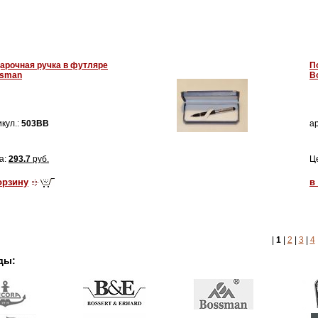
арочная ручка в футляре
П
sman
B
кул.:
503BB
ар
а:
293.7
руб.
Ц
орзину
в
|
1
|
2
|
3
|
4
ды: