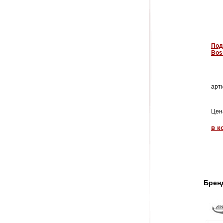
Под
Bos
арти
Цен
в к
Брен