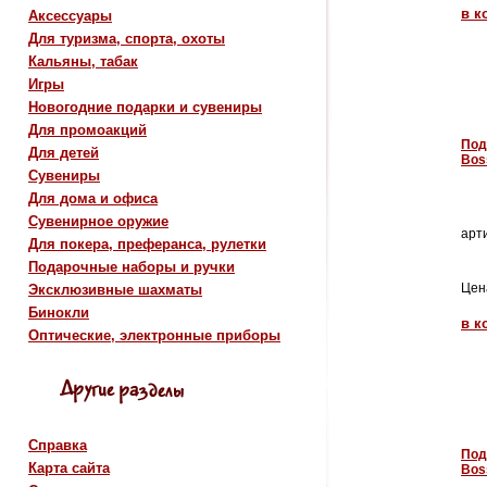
в к
Аксессуары
Для туризма, спорта, охоты
Кальяны, табак
Игры
Новогодние подарки и сувениры
Для промоакций
Под
Для детей
Bos
Сувениры
Для дома и офиса
Сувенирное оружие
арти
Для покера, преферанса, рулетки
Подарочные наборы и ручки
Цен
Эксклюзивные шахматы
Бинокли
в к
Оптические, электронные приборы
Справка
Под
Карта сайта
Bos