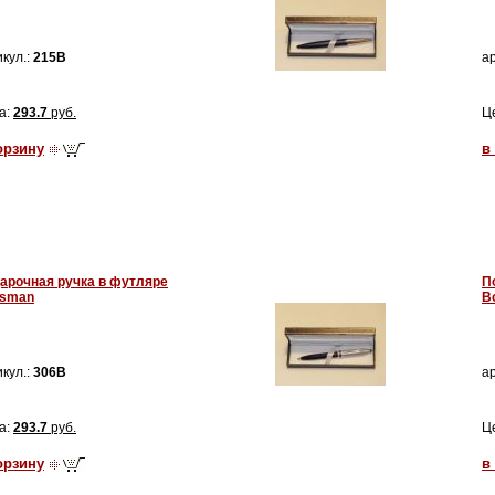
кул.:
215B
ар
а:
293.7
руб.
Ц
орзину
в
арочная ручка в футляре
П
sman
B
кул.:
306B
ар
а:
293.7
руб.
Ц
орзину
в