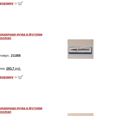
 корзину
одарочная ручка в футляре
ossman
тикул.:
211BB
ена:
293.7
руб.
 корзину
одарочная ручка в футляре
ossman