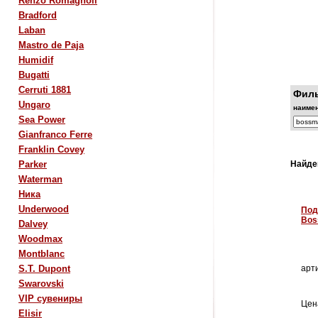
Renzo Romagnoli
Bradford
Laban
Mastro de Paja
Humidif
Bugatti
Cerruti 1881
Филь
Ungaro
наиме
Sea Power
Gianfranco Ferre
Franklin Covey
Parker
Найде
Waterman
Ника
Underwood
Под
Bos
Dalvey
Woodmax
Montblanc
S.T. Dupont
арти
Swarovski
VIP сувениры
Цен
Elisir