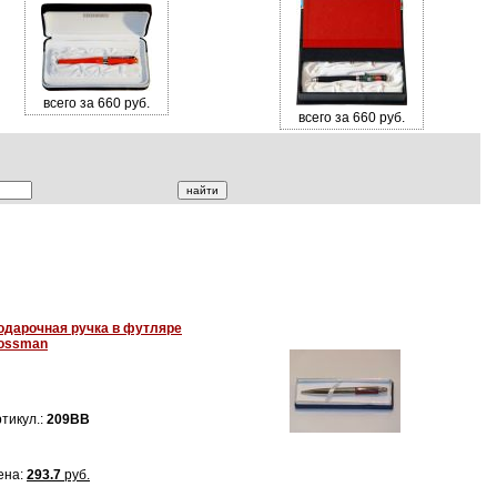
всего за 660 руб.
всего за 660 руб.
одарочная ручка в футляре
ossman
тикул.:
209BB
ена:
293.7
руб.