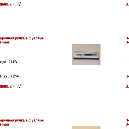
орзину
в
арочная ручка в футляре
П
sman
B
кул.:
211B
ар
а:
293.7
руб.
Ц
орзину
в
арочная ручка в футляре
П
sman
B