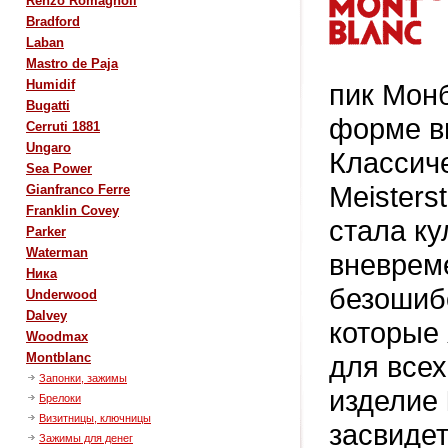
Renzo Romagnoli
Bradford
Laban
Mastro de Paja
Humidif
пик Мон
Bugatti
форме вы
Cerruti 1881
Ungaro
Классиче
Sea Power
Meisters
Gianfranco Ferre
Franklin Covey
стала ку
Parker
Waterman
вневреме
Ника
безошиб
Underwood
Dalvey
которые
Woodmax
для все
Montblanc
Запонки, зажимы
изделие
Брелоки
Визитницы, ключницы
засвидет
Зажимы для денег