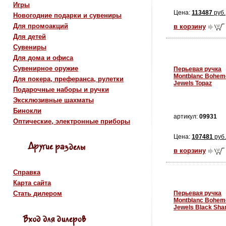
Игры
Цена:
113487
руб.
Новогодние подарки и сувениры
Для промоакций
в корзину
Для детей
Сувениры
Для дома и офиса
Сувенирное оружие
Перьевая ручка
Montblanc Bohem
Для покера, преферанса, рулетки
Jewels Topaz
Подарочные наборы и ручки
Эксклюзивные шахматы
Бинокли
артикул:
09931
Оптические, электронные приборы
Цена:
107481
руб.
в корзину
Справка
Карта сайта
Перьевая ручка
Стать дилером
Montblanc Bohem
Jewels Black Sha