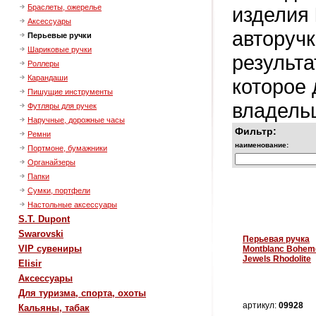
изделия
Браслеты, ожерелье
Аксессуары
авторуч
Перьевые ручки
Шариковые ручки
результа
Роллеры
Карандаши
которое
Пишущие инструменты
владель
Футляры для ручек
Наручные, дорожные часы
Фильтр:
Ремни
наименование:
Портмоне, бумажники
Органайзеры
Папки
Сумки, портфели
Настольные аксессуары
S.T. Dupont
Swarovski
Перьевая ручка
VIP сувениры
Montblanc Bohem
Jewels Rhodolite
Elisir
Аксессуары
Для туризма, спорта, охоты
артикул:
09928
Кальяны, табак