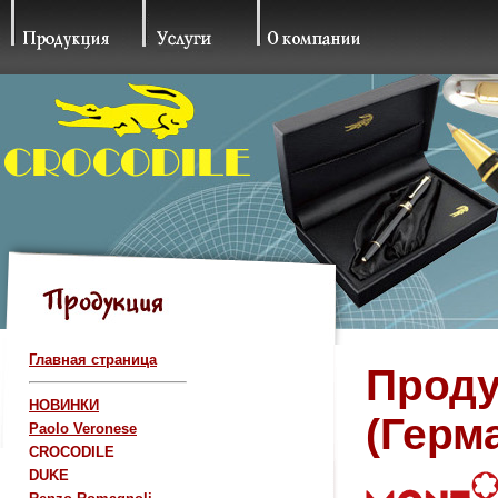
Главная страница
Проду
НОВИНКИ
(Герм
Paolo Veronese
CROCODILE
DUKE