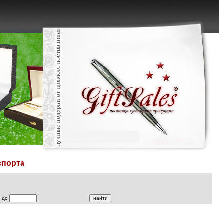
спорта
до