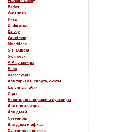
Franklin Covey
Parker
Waterman
Ника
Underwood
Dalvey
Woodmax
Montblanc
S.T. Dupont
Swarovski
VIP сувениры
Elisir
Аксессуары
Для туризма, спорта, охоты
Кальяны, табак
Игры
Новогодние подарки и сувениры
Для промоакций
Для детей
Сувениры
Для дома и офиса
Сувенирное оружие