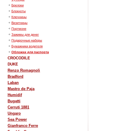
Брелоки
Блокноты
Ключницы
Визитницы
Портмоне
Зажимы для денег
Подарочные наборы
Бумажники водителя
Обложки для паспорта
CROCODILE
DUKE
Renzo Romagnoli
Bradford
Laban
Mastro de Paja
Humidif
Bugatti
Cerruti 1881
Ungaro
Sea Power
Gianfranco Ferre