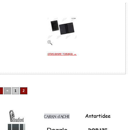
описание товара →
:
<
1
2