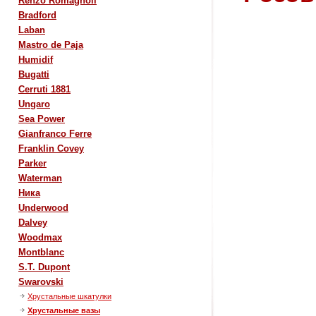
Renzo Romagnoli
Bradford
Laban
Mastro de Paja
Humidif
Bugatti
Cerruti 1881
Ungaro
Sea Power
Gianfranco Ferre
Franklin Covey
Parker
Waterman
Ника
Underwood
Dalvey
Woodmax
Montblanc
S.T. Dupont
Swarovski
Хрустальные шкатулки
Хрустальные вазы