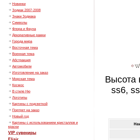
Новинки
Зодиак 2007-2008
Знаки Зодиака
Символы
Флора и Фауна
Декоративные рамки
Города мира
Восточная тема
Военная тема
Абстракция
Автомобили
Изготовление на заказ
Высота 
Морская тема
Космос
ss6, s
В стиле Ню
Логотипы
Картины с подсветкой
Портрет на заказ
Новый год
Картины с использованием кристаллов и
На
краски
VIP сувениры
Elisir