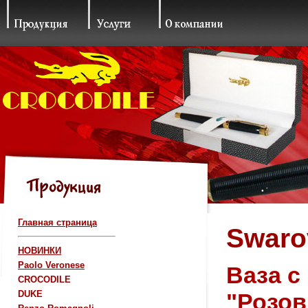
Главная страница
Swaro
НОВИНКИ
Paolo Veronese
Ваза с
CROCODILE
"Розо
DUKE