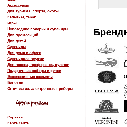
Аксессуары
Для туризма, спорта, охоты
Кальяны, табак
Игры
Бренд
Новогодние подарки и сувениры
Для промоакций
Для детей
Сувениры
Для дома и офиса
Сувенирное оружие
Для покера, преферанса, рулетки
Подарочные наборы и ручки
Эксклюзивные шахматы
Бинокли
Оптические, электронные приборы
Справка
Карта сайта