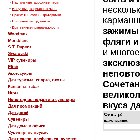
Настольные, дорожные часы
несколь
Наручные, карманные часы
Браслеты, кулоны, фоторамки
карманн
Пишущие инструменты
зажимы 
Бритвенные принадлежности
Woodmax
фляги
и
Montblanc
S.T. Dupont
и многое
Swarovski
эксклю
VIP сувениры
Elisir
неповт
Аксессуары
Для туризма, спорта, охоты
Сочетан
Кальяны, табак
великол
Игры
Новогодние подарки и сувениры
вкуса д
Для промоакций
Для детей
Фильтр:
Сувениры
наименование:
Для дома и офиса
Сувенирное оружие
Для покера, преферанса, рулетки