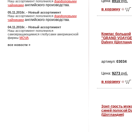
Цена:
8910
руб.
Наш ассортимент пополнился
фарфоровыми
английского производства.
чайниками
в корзину
05.11.2016г. - Новый ассортимент
Наш ассортимент пополнился
фарфоровыми
английского производства.
чайниками
04.11.2016г. - Новый ассортимент
Наш ассортимент пополнился
Компас большой
самовращающимися глобусами американской
"GRAND VOAYGE
фирмы
MOVA
Dalvey (Шотланд
все новости »
артикул:
03034
Цена:
9273
руб.
в корзину
Зонт-трость мужс
синей полосой D
(Шотландия)