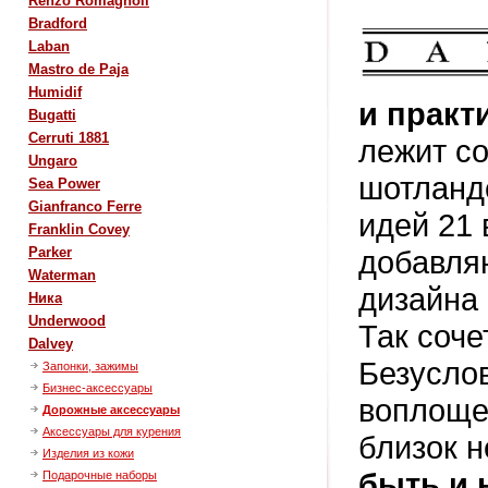
Renzo Romagnoli
Bradford
Laban
Mastro de Paja
Humidif
и прак
Bugatti
Cerruti 1881
лежит с
Ungaro
шотланд
Sea Power
Gianfranco Ferre
идей 21 
Franklin Covey
добавля
Parker
Waterman
дизайна
Ника
Underwood
Так соче
Dalvey
Безуслов
Запонки, зажимы
Бизнес-аксессуары
воплощен
Дорожные аксессуары
Аксессуары для курения
близок н
Изделия из кожи
быть и 
Подарочные наборы