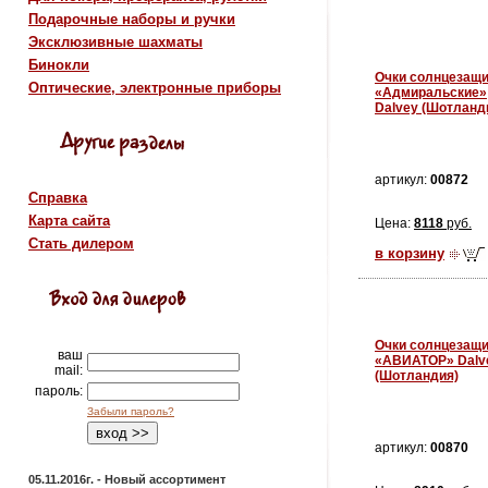
Подарочные наборы и ручки
Эксклюзивные шахматы
Бинокли
Очки солнцезащ
Оптические, электронные приборы
«Адмиральские»
Dalvey (Шотланд
артикул:
00872
Справка
Карта сайта
Цена:
8118
руб.
Стать дилером
в корзину
Очки солнцезащ
ваш
«АВИАТОР» Dalv
mail:
(Шотландия)
пароль:
Забыли пароль?
артикул:
00870
05.11.2016г. - Новый ассортимент