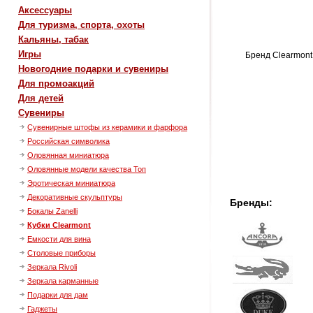
Аксессуары
Для туризма, спорта, охоты
Кальяны, табак
Игры
Бренд Clearmont
Новогодние подарки и сувениры
Для промоакций
Для детей
Сувениры
Сувенирные штофы из керамики и фарфора
Российская символика
Оловянная миниатюра
Оловянные модели качества Топ
Эротическая миниатюра
Декоративные скульптуры
Бренды:
Бокалы Zanelli
Кубки Clearmont
Емкости для вина
Столовые приборы
Зеркала Rivoli
Зеркала карманные
Подарки для дам
Гаджеты