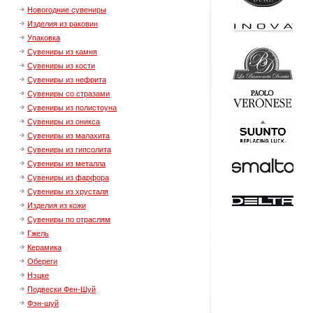
Новогодние сувениры
Изделия из раковин
Упаковка
Сувениры из камня
Сувениры из кости
Сувениры из нефрита
Сувениры со стразами
Сувениры из полистоуна
Сувениры из оникса
Сувениры из малахита
Сувениры из гипсолита
Сувениры из металла
Сувениры из фарфора
Сувениры из хрусталя
Изделия из кожи
Сувениры по отраслям
Гжель
Керамика
Обереги
Нэцке
Подвески Фен-Шуй
Фэн-шуй