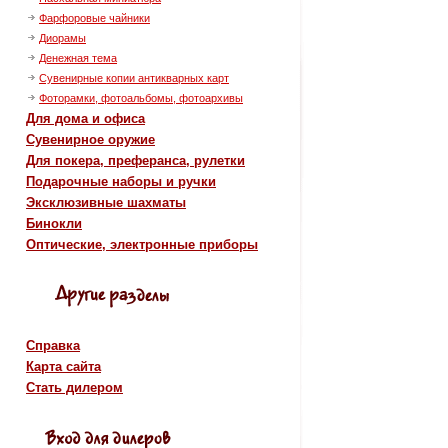
Фарфоровые чайники
Диорамы
Денежная тема
Сувенирные копии антикварных карт
Фоторамки, фотоальбомы, фотоархивы
Для дома и офиса
Сувенирное оружие
Для покера, преферанса, рулетки
Подарочные наборы и ручки
Эксклюзивные шахматы
Бинокли
Оптические, электронные приборы
Справка
Карта сайта
Стать дилером