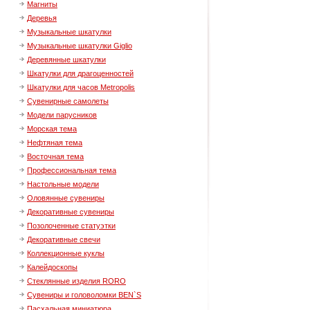
Магниты
Деревья
Музыкальные шкатулки
Музыкальные шкатулки Giglio
Деревянные шкатулки
Шкатулки для драгоценностей
Шкатулки для часов Metropolis
Сувенирные самолеты
Модели парусников
Морская тема
Нефтяная тема
Восточная тема
Профессиональная тема
Настольные модели
Оловянные сувениры
Декоративные сувениры
Позолоченные статуэтки
Декоративные свечи
Коллекционные куклы
Калейдоскопы
Стеклянные изделия RORO
Сувениры и головоломки BEN`S
Пасхальная миниатюра