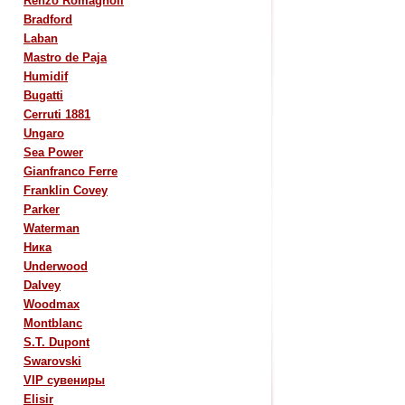
Renzo Romagnoli
Bradford
Laban
Mastro de Paja
Humidif
Bugatti
Cerruti 1881
Ungaro
Sea Power
Gianfranco Ferre
Franklin Covey
Parker
Waterman
Ника
Underwood
Dalvey
Woodmax
Montblanc
S.T. Dupont
Swarovski
VIP сувениры
Elisir