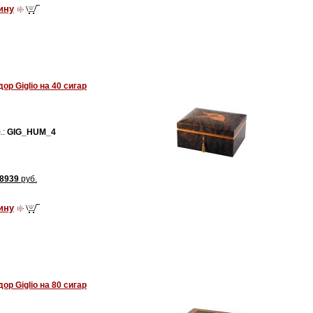
ину
р Giglio на 40 сигар
.:
GIG_HUM_4
8939
руб.
ину
р Giglio на 80 сигар