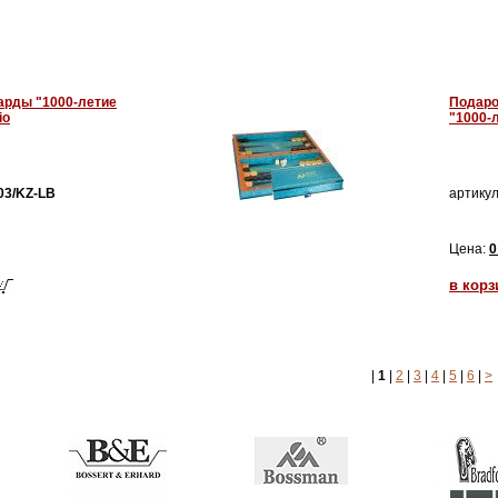
арды "1000-летие
Подаро
io
"1000-л
03/KZ-LB
артикул
Цена:
0
в корз
|
1
|
2
|
3
|
4
|
5
|
6
|
>