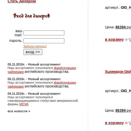
Стать дилером
артикул.:
GIG_
Цена:
86394
ру
ваш
mail:
в корзину
пароль:
Забыли пароль?
05.11.2016г. - Новый ассортимент
Наш ассортимент пополнился
фарфоровыми
английского производства.
Хьюмидор Gigli
чайниками
05.11.2016г. - Новый ассортимент
Наш ассортимент пополнился
фарфоровыми
английского производства.
чайниками
артикул.:
GIG_
04.11.2016г. - Новый ассортимент
Наш ассортимент пополнился
самовращающимися глобусами американской
фирмы
MOVA
Цена:
86394
ру
все новости »
в корзину