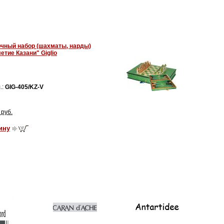
чный набор (шахматы, нарды)
етие Казани" Giglio
.:
GIG-405/KZ-V
руб.
ину