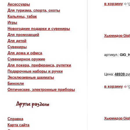
в корзину
Аксессуары
Для туризма, спорта, охоты
Кальяны, табак
Игры
Новогодние подарки и сувениры
Для промоакций
Хьюмидор Gigli
Для детей
Сувениры
Для дома и офиса
артикул.:
GIG_
Сувенирное оружие
Для покера, преферанса, рулетки
Подарочные наборы и ручки
Цена:
48939
ру
Эксклюзивные шахматы
Бинокли
в корзину
Оптические, электронные приборы
Хьюмидор Gigli
Справка
Карта сайта