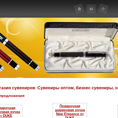
газин сувениров: Сувениры оптом, бизнес сувениры, 
предложения
Подарочная
дарочная
шариковая ручка
ковая ручка
New Elegance от
от DUKE
DUKE