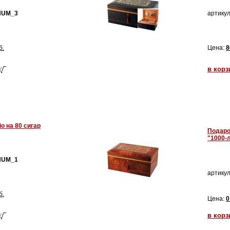
HUM_3
артикул
б.
Цена:
8
в корз
o на 80 сигар
Подаро
"1000-л
HUM_1
артикул
б.
Цена:
0
в корз