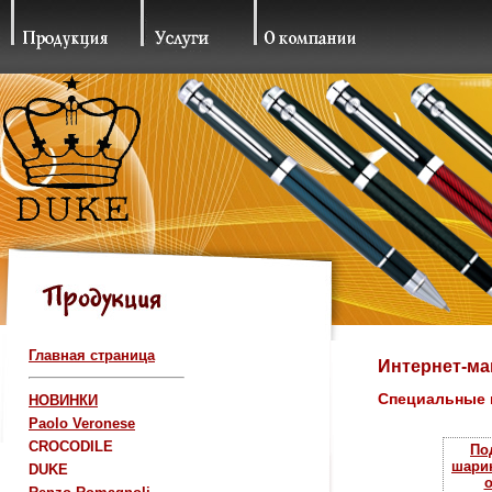
Главная страница
Интернет-ма
Специальные 
НОВИНКИ
Paolo Veronese
CROCODILE
По
шари
DUKE