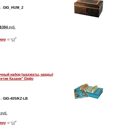
.:
GIG_HUM_2
6394
руб.
ину
чный набор (шахматы, нарды)
етие Казани" Giglio
.:
GIG-405/KZ-LB
руб.
ину