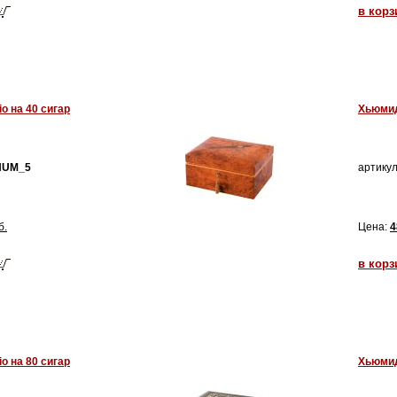
в корз
o на 40 сигар
Хьюмидо
HUM_5
артикул
б.
Цена:
4
в корз
o на 80 сигар
Хьюмидо