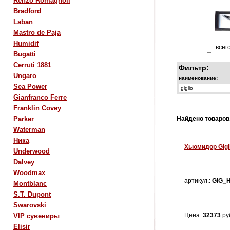
Renzo Romagnoli
Bradford
Laban
Mastro de Paja
Humidif
всего
Bugatti
Cerruti 1881
Фильтр:
Ungaro
наименование:
Sea Power
Gianfranco Ferre
Franklin Covey
Parker
Найдено товаров
Waterman
Ника
Хьюмидор Gigli
Underwood
Dalvey
Woodmax
артикул.:
GIG_
Montblanc
S.T. Dupont
Swarovski
Цена:
32373
ру
VIP сувениры
Elisir