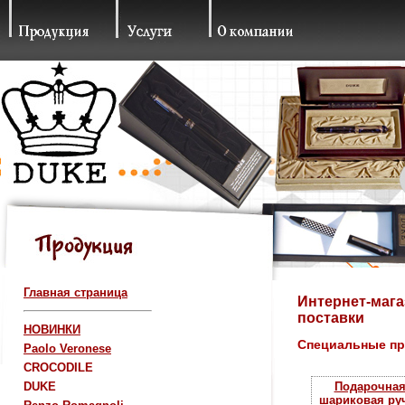
Главная страница
Интернет-мага
поставки
НОВИНКИ
Специальные п
Paolo Veronese
CROCODILE
DUKE
Подарочна
шариковая ру