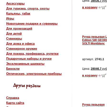
Цена:
38936.7
руб
Аксессуары
в корзину
Для туризма, спорта, охоты
Кальяны, табак
Игры
Новогодние подарки и сувениры
Для промоакций
Для детей
Ручка перьевая L
Сувениры
Edition SIR GEOR
Для дома и офиса
SOLTI Montblanc
Сувенирное оружие
Для покера, преферанса, рулетки
Подарочные наборы и ручки
артикул.:
2741.1
Эксклюзивные шахматы
Бинокли
Цена:
28046.7
руб
Оптические, электронные приборы
в корзину
Справка
Карта сайта
Ручка перьевая