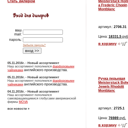
Стать дилером
Meisterstuck Ho
a Frederic Chopin
Montblanc
артикул.:
2706.31
ваш
mail:
Цена:
18331.5
руб
пароль:
в корзину
Забыли пароль?
05.11.2016г. - Новый ассортимент
Наш ассортимент пополнился
фарфоровыми
английского производства.
чайниками
05.11.2016г. - Новый ассортимент
Ручка перьевая
Наш ассортимент пополнился
фарфоровыми
Meisterstuck Bo
английского производства.
чайниками
Jewels Rhodolit
Montblanc
04.11.2016г. - Новый ассортимент
Наш ассортимент пополнился
самовращающимися глобусами американской
фирмы
MOVA
артикул.:
2725.1
все новости »
Цена:
76989
руб.
в корзину