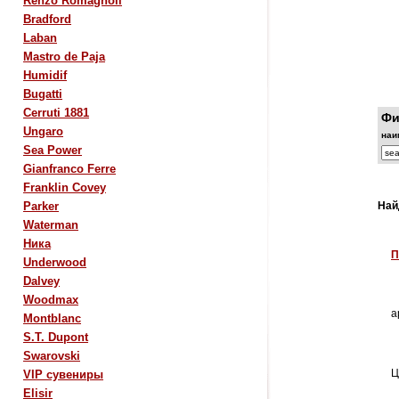
Renzo Romagnoli
Bradford
Laban
Mastro de Paja
Humidif
Bugatti
Cerruti 1881
Фи
Ungaro
наи
Sea Power
Gianfranco Ferre
Franklin Covey
Parker
Най
Waterman
Ника
П
Underwood
Dalvey
Woodmax
а
Montblanc
S.T. Dupont
Swarovski
Ц
VIP сувениры
Elisir