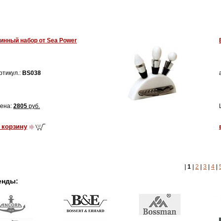
инный набор от Sea Power
ртикул.:
BS038
ена:
2805
руб.
 корзину
|
1
|
2
|
3
|
4
|
енды: