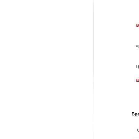
В
а
Ц
в
Бр