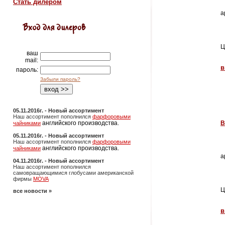
Стать дилером
а
Ц
ваш
mail:
в
пароль:
Забыли пароль?
05.11.2016г. - Новый ассортимент
Наш ассортимент пополнился
фарфоровыми
английского производства.
В
чайниками
05.11.2016г. - Новый ассортимент
Наш ассортимент пополнился
фарфоровыми
английского производства.
чайниками
а
04.11.2016г. - Новый ассортимент
Наш ассортимент пополнился
самовращающимися глобусами американской
фирмы
MOVA
Ц
все новости »
в