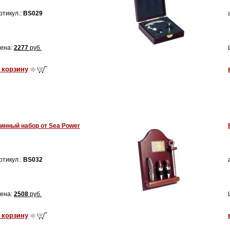
ртикул.:
BS029
ена:
2277
руб.
 корзину
инный набор от Sea Power
ртикул.:
BS032
ена:
2508
руб.
 корзину