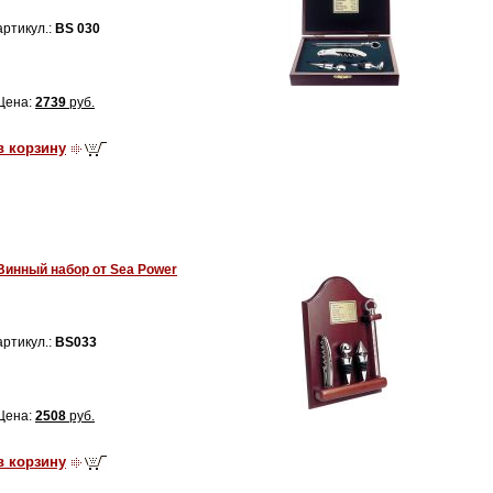
артикул.:
BS 030
Цена:
2739
руб.
в корзину
Винный набор от Sea Power
артикул.:
BS033
Цена:
2508
руб.
в корзину