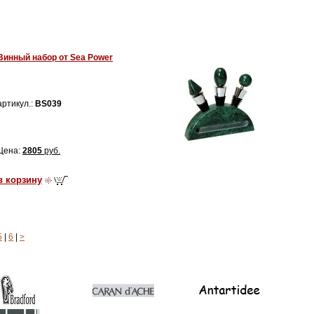
Винный набор от Sea Power
артикул.:
BS039
Цена:
2805
руб.
в корзину
5
|
6
|
>