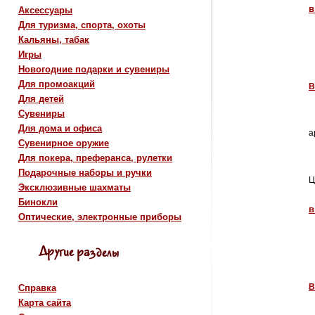
в
Аксессуары
Для туризма, спорта, охоты
Кальяны, табак
Игры
Новогодние подарки и сувениры
Для промоакций
В
Для детей
Сувениры
Для дома и офиса
а
Сувенирное оружие
Для покера, преферанса, рулетки
Подарочные наборы и ручки
Ц
Эксклюзивные шахматы
Бинокли
в
Оптические, электронные приборы
В
Справка
Карта сайта