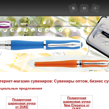
тернет-магазин сувениров: Сувениры оптом, бизнес с
ециальные предложения
Подарочная
Подарочная
шариковая ручка
шариковая ручка
New Elegance от
от DUKE
DUKE