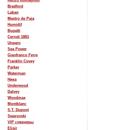
Renzo Romagnoli
Bradford
Laban
Mastro de Paja
Humidif
Bugatti
Cerruti 1881
Ungaro
Sea Power
Gianfranco Ferre
Franklin Covey
Parker
Waterman
Ника
Underwood
Dalvey
Woodmax
Montblanc
S.T. Dupont
Swarovski
VIP сувениры
Elisir