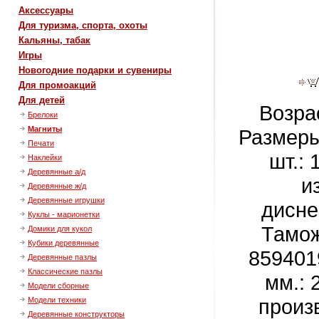
Аксессуары
Для туризма, спорта, охоты
Кальяны, табак
Игры
Новогодние подарки и сувениры
Для промоакций
Для детей
Возра
Брелоки
Магниты
Размеры
Печати
шт.: 
Наклейки
Деревянные а/д
и
Деревянные ж/д
Деревянные игрушки
дисне
Куклы - марионетки
Тамож
Домики для кукол
Кубики деревянные
859401
Деревянные пазлы
Классические пазлы
мм.: 
Модели сборные
произв
Модели техники
Деревянные конструкторы