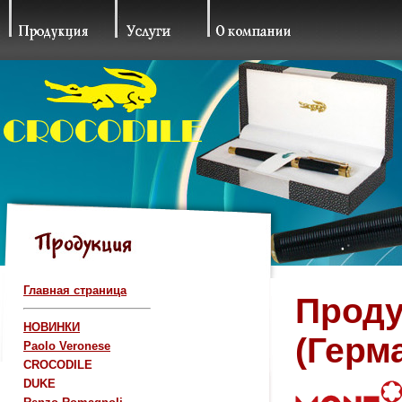
Главная страница
Проду
НОВИНКИ
(Герм
Paolo Veronese
CROCODILE
DUKE