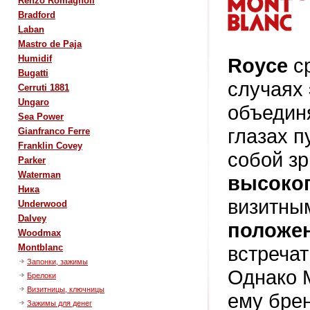
Renzo Romagnoli
Bradford
Laban
Mastro de Paja
Humidif
Royce
ср
Bugatti
случаях
Cerruti 1881
Ungaro
объедин
Sea Power
глазах п
Gianfranco Ferre
Franklin Covey
собой з
Parker
Waterman
высоког
Ника
визитны
Underwood
Dalvey
положен
Woodmax
встречат
Montblanc
Запонки, зажимы
Однако M
Брелоки
Визитницы, ключницы
ему брен
Зажимы для денег