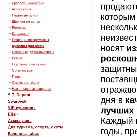
продаютс
Браслеты, ожерелье
Аксессуары
которым
Перьевые ручки
Шариковые ручки
нескольк
Роллеры
Карандаши
неизвест
Пишущие инструменты
носят
и
Футляры для ручек
Наручные, дорожные часы
роскош
Ремни
Портмоне, бумажники
защитные
Органайзеры
постав
Папки
Сумки, портфели
отражаю
Настольные аксессуары
S.T. Dupont
дня в
ка
Swarovski
лучших 
VIP сувениры
Elisir
Каждый п
Аксессуары
Для туризма, спорта, охоты
годы, п
Кальяны, табак