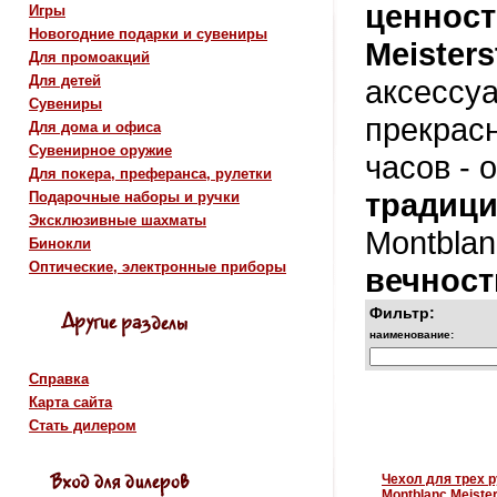
ценност
Игры
Новогодние подарки и сувениры
Meisters
Для промоакций
Для детей
аксессуа
Сувениры
прекрасн
Для дома и офиса
Сувенирное оружие
часов - 
Для покера, преферанса, рулетки
традици
Подарочные наборы и ручки
Эксклюзивные шахматы
Montblan
Бинокли
Оптические, электронные приборы
вечност
Фильтр:
наименование:
Справка
Карта сайта
Стать дилером
Чехол для трех р
Montblanc Meiste