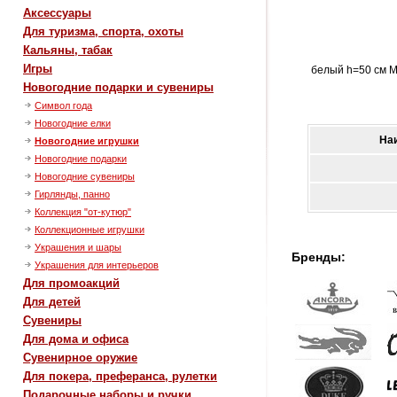
Аксессуары
Для туризма, спорта, охоты
Кальяны, табак
Игры
белый h=50 см М
Новогодние подарки и сувениры
Символ года
Новогодние елки
На
Новогодние игрушки
Новогодние подарки
Новогодние сувениры
Гирлянды, панно
Коллекция "от-кутюр"
Коллекционные игрушки
Украшения и шары
Бренды:
Украшения для интерьеров
Для промоакций
Для детей
Сувениры
Для дома и офиса
Сувенирное оружие
Для покера, преферанса, рулетки
Подарочные наборы и ручки