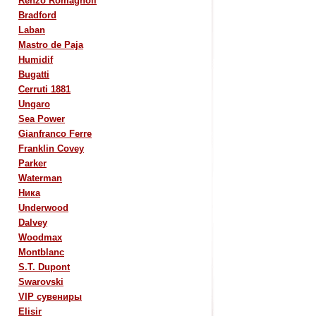
Renzo Romagnoli
Bradford
Laban
Mastro de Paja
Humidif
Bugatti
Cerruti 1881
Ungaro
Sea Power
Gianfranco Ferre
Franklin Covey
Parker
Waterman
Ника
Underwood
Dalvey
Woodmax
Montblanc
S.T. Dupont
Swarovski
VIP сувениры
Elisir