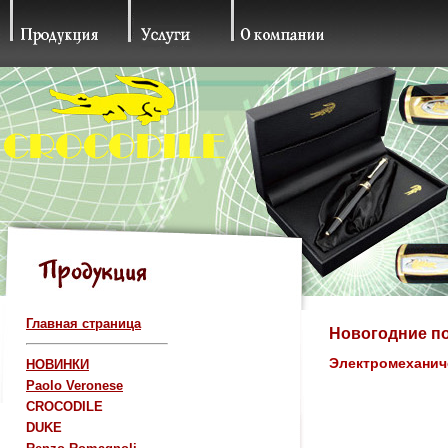
Главная страница
Новогодние по
Электромеханич
НОВИНКИ
Paolo Veronese
CROCODILE
DUKE