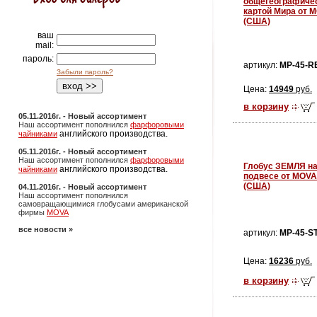
общегеографиче
картой Мира от 
(США)
ваш
mail:
пароль:
артикул:
MP-45-R
Забыли пароль?
Цена:
14949
руб.
в корзину
05.11.2016г. - Новый ассортимент
Наш ассортимент пополнился
фарфоровыми
английского производства.
чайниками
05.11.2016г. - Новый ассортимент
Наш ассортимент пополнился
фарфоровыми
Глобус ЗЕМЛЯ н
английского производства.
чайниками
подвесе от MOVA
(США)
04.11.2016г. - Новый ассортимент
Наш ассортимент пополнился
самовращающимися глобусами американской
фирмы
MOVA
все новости »
артикул:
MP-45-S
Цена:
16236
руб.
в корзину