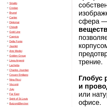
собстве
Smalto
Credan
изображ
Brunel
Cartier
сфера —
Diplomat
вещест
Chinelli
Gold Line
позволяе
Capricio
Della Fonte
корпусо
Jaunlet
Arte Medici
предотв
Golden Group
трение.
Linea Argenti
Lachetta
Charles Jourdan
Cesare Emiliano
Глобус 
Nina Ricci
и прово
Visconti
Juju
или нат
Far East
Spirit of St.Louis
офисе.
Butzon&Bercker