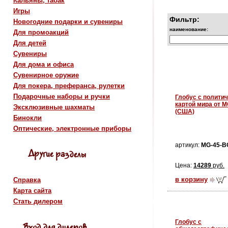
Кальяны, табак
Игры
Фильтр:
Новогодние подарки и сувениры
наименование:
Для промоакций
Для детей
Сувениры
Для дома и офиса
Сувенирное оружие
Для покера, преферанса, рулетки
Подарочные наборы и ручки
Глобус с полити
картой мира от 
Эксклюзивные шахматы
(США)
Бинокли
Оптические, электронные приборы
артикул:
MG-45-B
Цена:
14289
руб.
в корзину
Справка
Карта сайта
Стать дилером
Глобус с