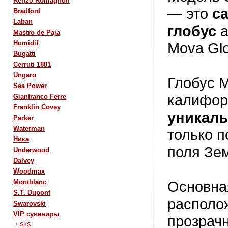
Renzo Romagnoli
— это
с
Bradford
Laban
глобус
Mastro de Paja
Humidif
Mova Gl
Bugatti
Cerruti 1881
Ungaro
Глобус 
Sea Power
калифор
Gianfranco Ferre
Franklin Covey
уникаль
Parker
Waterman
только п
Ника
поля Зе
Underwood
Dalvey
Woodmax
Основная
Montblanc
S.T. Dupont
располо
Swarovski
VIP сувениры
прозрачн
SKS