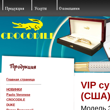
Главная страница
VIP с
НОВИНКИ
(США
Paolo Veronese
CROCODILE
DUKE
Модель 