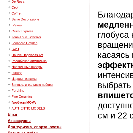
De Rosa
Cepi
Благода
Coffret
Same Decorazione
медленн
IPavoni
Orient Express
глобуса 
Jean-Louis Scherrer
вращен
Leonhard Heyden
BWH
касаясь 
Double Happiness Art
Российская символика
эффект
Настольные наборы
интенси
Luxury
Изделия из кожи
выбрать
Винные, игральные наборы
Forchino
впишетс
Fine Ceramics
доступно
Глобусы MOVA
AUTHENTIC MODELS
см и 22 
Elisir
Аксессуары
Для туризма, спорта, охоты