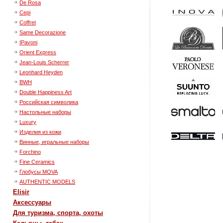
De Rosa
Cepi
Coffret
Same Decorazione
IPavoni
Orient Express
Jean-Louis Scherrer
Leonhard Heyden
BWH
Double Happiness Art
Российская символика
Настольные наборы
Luxury
Изделия из кожи
Винные, игральные наборы
Forchino
Fine Ceramics
Глобусы MOVA
AUTHENTIC MODELS
Elisir
Аксессуары
Для туризма, спорта, охоты