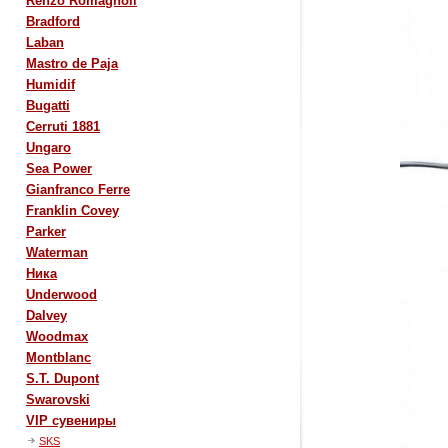
Renzo Romagnoli
Bradford
Laban
Mastro de Paja
Humidif
Bugatti
Cerruti 1881
Ungaro
Sea Power
Gianfranco Ferre
Franklin Covey
Parker
Waterman
Ника
Underwood
Dalvey
Woodmax
Montblanc
S.T. Dupont
Swarovski
VIP сувениры
SKS