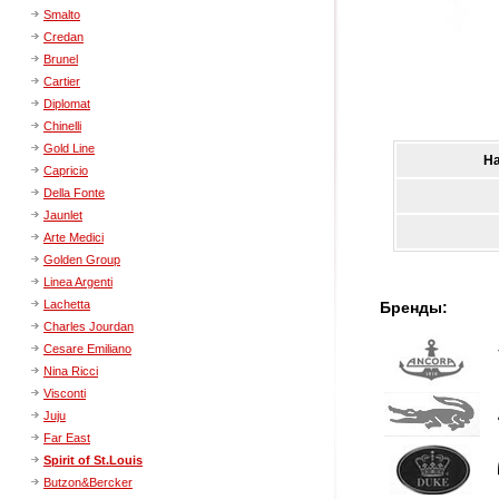
Smalto
Credan
Brunel
Cartier
Diplomat
Chinelli
Gold Line
Н
Capricio
Della Fonte
Jaunlet
Arte Medici
Golden Group
Linea Argenti
Lachetta
Бренды:
Charles Jourdan
Cesare Emiliano
Nina Ricci
Visconti
Juju
Far East
Spirit of St.Louis
Butzon&Bercker