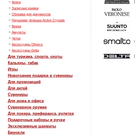
Фляги
Записные книжки
Обложки для документов
Наушники, флешки Active Crystals
Веера
Амулеты
Четки
Aксессуары Olmecs
Aксессуары Delta
Для туризма, спорта, охоты
Кальяны, табак
Игры
Новогодние подарки и сувениры
Для промоакций
Для детей
Сувениры
Для дома и офиса
Сувенирное оружие
Для покера, преферанса, рулетки
Подарочные наборы и ручки
Эксклюзивные шахматы
Бинокли