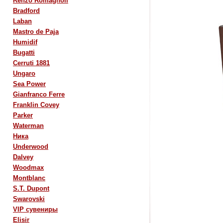
Renzo Romagnoli
Bradford
Laban
Mastro de Paja
Humidif
Bugatti
Cerruti 1881
Ungaro
Sea Power
Gianfranco Ferre
Franklin Covey
Parker
Waterman
Ника
Underwood
Dalvey
Woodmax
Montblanc
S.T. Dupont
Swarovski
VIP сувениры
Elisir