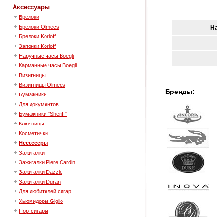
Аксессуары
Брелоки
Брелоки Olmecs
Н
Брелоки Korloff
Запонки Korloff
Наручные часы Boegli
Карманные часы Boegli
Визитницы
Визитницы Olmecs
Бренды:
Бумажники
Для документов
Бумажники "Sheriff"
Ключницы
Косметички
Несессеры
Зажигалки
Зажигалки Piere Cardin
Зажигалки Dazzle
Зажигалки Duran
Для любителей сигар
Хьюмидоры Giglio
Портсигары