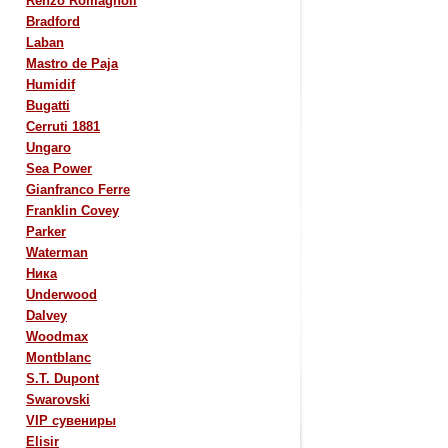
Renzo Romagnoli
Bradford
Laban
Mastro de Paja
Humidif
Bugatti
Cerruti 1881
Ungaro
Sea Power
Gianfranco Ferre
Franklin Covey
Parker
Waterman
Ника
Underwood
Dalvey
Woodmax
Montblanc
S.T. Dupont
Swarovski
VIP сувениры
Elisir