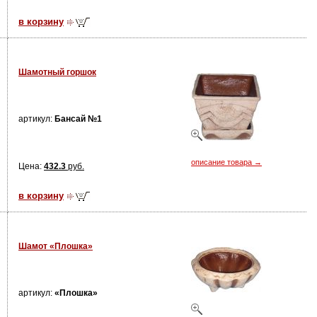
в корзину
Шамотный горшок
артикул:
Бансай №1
описание товара →
Цена:
432.3
руб.
в корзину
Шамот «Плошка»
артикул:
«Плошка»