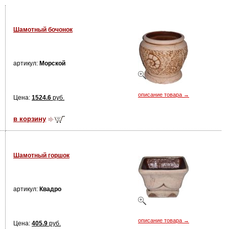
Шамотный бочонок
артикул:
Морской
описание товара →
Цена:
1524.6
руб.
в корзину
Шамотный горшок
артикул:
Квадро
описание товара →
Цена:
405.9
руб.