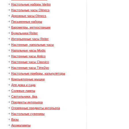
Настольные наборы Vanbo
Настольные часы Olmecs
Дорожные часы Olmecs
Письменные наборы
Барометры, метеостанции
Будильники Reiter
Интерьерные часы Reiter
Настенные, напольные часы
Напольные часы Modis
Настенные часы Antico
Настенные часы Classico
Настенные часы Time2go
Настольные приборы, калькуляторы
Компьютерные мышки
Для дома и сада
Солевые лампы
Светильники, бра
Предметы интерьера
Оловянные предметы интерьера
Настольные сувениры
Вазы
Аромалампы