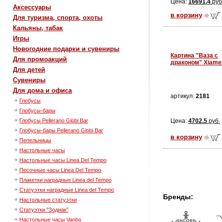
Цена:
16691.4
руб
Аксессуары
в корзину
Для туризма, спорта, охоты
Кальяны, табак
Игры
Новогодние подарки и сувениры
Картина "Ваза с
Для промоакций
драконом" Xiame
Для детей
Сувениры
Для дома и офиса
артикул:
2181
Глобусы
Глобусы-бары
Цена:
4702.5
руб.
Глобусы Pellerano Globi Bar
Глобусы-бары Pellerano Globi Bar
в корзину
Пепельницы
Настольные часы
Настольные часы Linea Del Tempo
Песочные часы Linea Del Tempo
Плакетки наградные Linea del Tempo
Статуэтки наградные Linea del Tempo
Бренды:
Настольные статуэтки
Статуэтки "Зодиак"
Настольные часы Vanbo