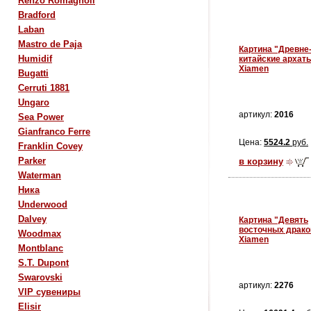
Renzo Romagnoli
Bradford
Laban
Mastro de Paja
Картина "Древне
Humidif
китайские архат
Xiamen
Bugatti
Cerruti 1881
Ungaro
артикул:
2016
Sea Power
Gianfranco Ferre
Цена:
5524.2
руб.
Franklin Covey
Parker
в корзину
Waterman
Ника
Underwood
Dalvey
Картина "Девять
восточных драко
Woodmax
Xiamen
Montblanc
S.T. Dupont
Swarovski
артикул:
2276
VIP сувениры
Elisir