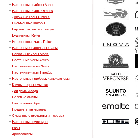
Настольные наборы Vanbo
Настольные часы Olmecs
Дорожные часы Olmecs
Письменные наборы
Барометры, метеостанции
Будильники Reiter
Интерьерные часы Reiter
Настенные, напольные часы
Напольные часы Modis
Настенные часы Antico
Настенные часы Classico
Настенные часы Time2go
Настольные приборы, калькуляторы
Компьютерные мышки
Для дома и сада
Солевые лампы
Светильники, бра
Предметы интерьера
Оловянные предметы интерьера
Настольные сувениры
Вазы
Аромалампы