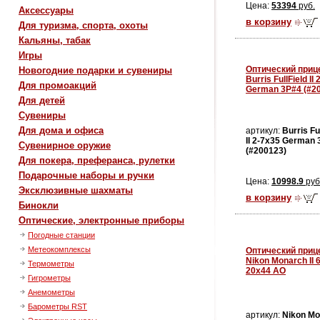
Цена:
53394
руб.
Аксессуары
в корзину
Для туризма, спорта, охоты
Кальяны, табак
Игры
Оптический приц
Новогодние подарки и сувениры
Burris FullField II
Для промоакций
German 3P#4 (#2
Для детей
Сувениры
Для дома и офиса
артикул:
Burris Fu
II 2-7x35 German
Сувенирное оружие
(#200123)
Для покера, преферанса, рулетки
Подарочные наборы и ручки
Цена:
10998.9
руб
Эксклюзивные шахматы
в корзину
Бинокли
Оптические, электронные приборы
Погодные станции
Метеокомплексы
Оптический приц
Nikon Monarch II 6
Термометры
20x44 AO
Гигрометры
Анемометры
Барометры RST
артикул:
Nikon Mo