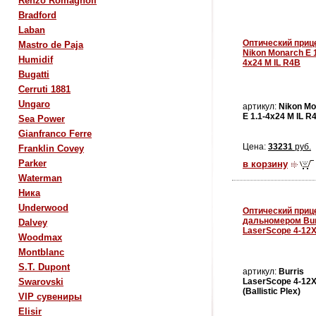
Renzo Romagnoli
Bradford
Laban
Оптический приц
Mastro de Paja
Nikon Monarch E 1
Humidif
4x24 M IL R4B
Bugatti
Cerruti 1881
Ungaro
артикул:
Nikon Mo
E 1.1-4x24 M IL R
Sea Power
Gianfranco Ferre
Цена:
33231
руб.
Franklin Covey
Parker
в корзину
Waterman
Ника
Underwood
Оптический приц
дальномером Bur
Dalvey
LaserScope 4-12
Woodmax
Montblanc
S.T. Dupont
артикул:
Burris
LaserScope 4-12
Swarovski
(Ballistic Plex)
VIP сувениры
Elisir