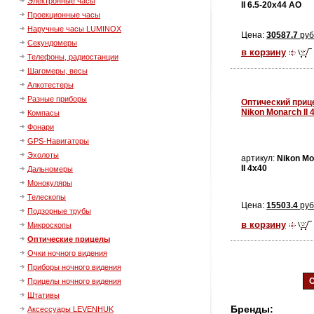
Электронные часы
II 6.5-20x44 AO
Проекционные часы
Наручные часы LUMINOX
Цена:
30587.7
руб
Секундомеры
в корзину
Телефоны, радиостанции
Шагомеры, весы
Алкотестеры
Разные приборы
Оптический приц
Nikon Monarch II 
Компасы
Фонари
GPS-Навигаторы
Эхолоты
артикул:
Nikon Mo
II 4x40
Дальномеры
Монокуляры
Телескопы
Цена:
15503.4
руб
Подзорные трубы
в корзину
Микроскопы
Оптические прицелы
Очки ночного видения
Приборы ночного видения
С
Прицелы ночного видения
Штативы
Бренды:
Аксессуары LEVENHUK