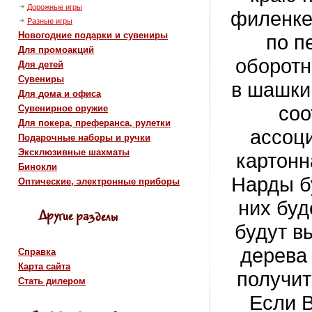
Дорожные игры
филенке
Разные игры
Новогодние подарки и сувениры
по п
Для промоакций
оборотн
Для детей
Сувениры
в шашки
Для дома и офиса
соо
Сувенирное оружие
Для покера, преферанса, рулетки
ассоци
Подарочные наборы и ручки
Эксклюзивные шахматы
картонн
Бинокли
Нарды бу
Оптические, электронные приборы
них буд
будут в
дерева
Справка
Карта сайта
получит
Стать дилером
Если 