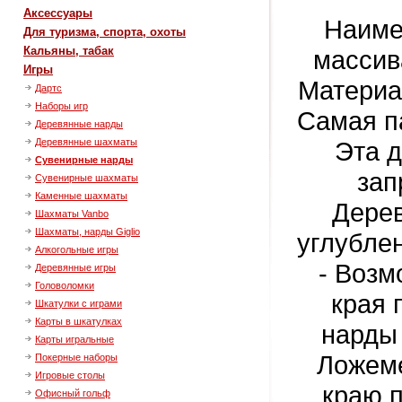
Аксессуары
Наиме
Для туризма, спорта, охоты
Кальяны, табак
массив
Игры
Материа
Дартс
Наборы игр
Самая п
Деревянные нарды
Эта д
Деревянные шахматы
Сувенирные нарды
зап
Сувенирные шахматы
Каменные шахматы
Дерев
Шахматы Vanbo
Шахматы, нарды Giglio
углубле
Алкогольные игры
- Возм
Деревянные игры
Головоломки
края 
Шкатулки с играми
Карты в шкатулках
нарды 
Карты игральные
Ложеме
Покерные наборы
Игровые столы
краю 
Офисный гольф