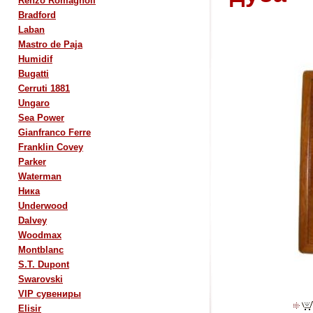
Renzo Romagnoli
Bradford
Laban
Mastro de Paja
Humidif
Bugatti
Cerruti 1881
Ungaro
Sea Power
Gianfranco Ferre
Franklin Covey
Parker
Waterman
Ника
Underwood
Dalvey
Woodmax
Montblanc
S.T. Dupont
Swarovski
VIP сувениры
Elisir