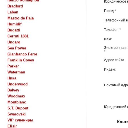
Renzo Romagnoli
Юридическое 
Bradford
Город *
Laban
Mastro de Paja
Телефонный ко
Humidif
Телефон *
Bugatti
Cerruti 1881
Факс
Ungaro
Электронная 
Sea Power
*
Gianfranco Ferre
Адрес сайта
Franklin Covey
Parker
Индекс
Waterman
Ника
Underwood
Почтовый адре
Dalvey
Woodmax
Montblanc
Юридический 
S.T. Dupont
Swarovski
VIP сувениры
Конт
Elisir