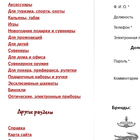
Аксессуары
Ф. И. О. *
Для туризма, спорта, охоты
Должность
Кальяны, табак
Игры
Телефон *
Новогодние подарки и сувениры
Для промоакций
Электронная п
Для детей
Доп
Сувениры
Для дома и офиса
Пароль *
Сувенирное оружие
Для покера, преферанса, рулетки
Подарочные наборы и ручки
Комментарии
Эксклюзивные шахматы
Бинокли
Оптические, электронные приборы
Бренды:
Справка
Карта сайта